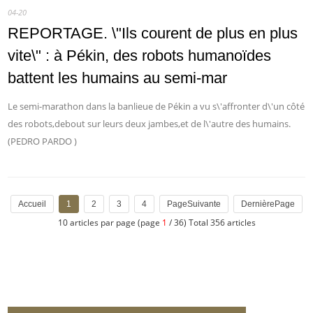
04-20
REPORTAGE. \"Ils courent de plus en plus
vite\" : à Pékin, des robots humanoïdes
battent les humains au semi-mar
Le semi-marathon dans la banlieue de Pékin a vu s\'affronter d\'un côté
des robots,debout sur leurs deux jambes,et de l\'autre des humains.
(PEDRO PARDO )
Accueil
1
2
3
4
PageSuivante
DernièrePage
10 articles par page (page
1
/ 36) Total 356 articles