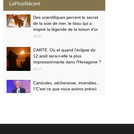
LePlusRécent
Des scientifiques percent le secret
de la soie de mer, le tissu qui a
inspiré la légende de la toison d'or
08-07
CARTE. Où et quand l'éclipse du
12 août sera-t-elle la plus
impressionnante dans l'Hexagone ?
08-07
Canicules, sécheresse, incendies...
\"C'est ce que nous avions prévu\
08-07
PODCAST. Menaces des
indépendantistes corses, effets
psychologiques des incendies et
Nuits des étoiles : ça dit quoi ce 7
août ?