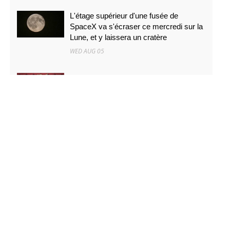
L'étage supérieur d'une fusée de
SpaceX va s'écraser ce mercredi sur la
Lune, et y laissera un cratère
WED AUG 05
De \"La Pat' Patrouille - Mission dino\" à
\"La Fin d'Oak Street\
WED AUG 05
Des baleines à bosse parcourent 15 000
kilomètres et révèlent leurs secrets
génétiques
WED AUG 05