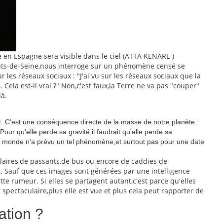
e en Espagne sera visible dans le ciel (ATTA KENARE )
auts-de-Seine,nous interroge sur un phénomène censé se
r les réseaux sociaux : "J'ai vu sur les réseaux sociaux que la
Cela est-il vrai ?" Non,c'est faux,la Terre ne va pas "couper"
là.
nt. C'est une conséquence directe de la masse de notre planète :
Pour qu'elle perde sa gravité,il faudrait qu'elle perde sa
 au monde n'a prévu un tel phénomène,et surtout pas pour une date
ulaires,de passants,de bus ou encore de caddies de
 Sauf que ces images sont générées par une intelligence
ette rumeur. Si elles se partagent autant,c'est parce qu'elles
t spectaculaire,plus elle est vue et plus cela peut rapporter de
ation ?