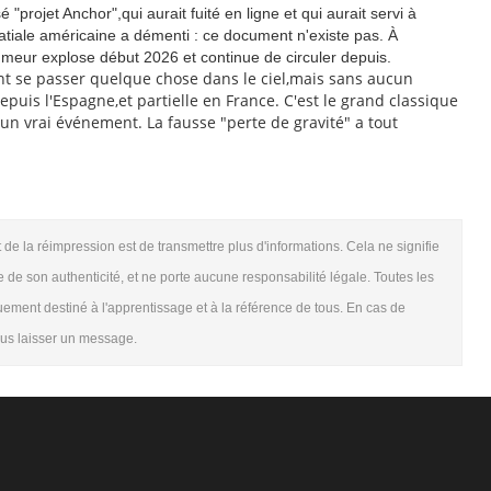
"projet Anchor",qui aurait fuité en ligne et qui aurait servi à
patiale américaine a démenti : ce document n'existe pas. À
 rumeur explose début 2026 et continue de circuler depuis.
ent se passer quelque chose dans le ciel,mais sans aucun
depuis l'Espagne,et partielle en France. C'est le grand classique
à un vrai événement. La fausse "perte de gravité" a tout
t de la réimpression est de transmettre plus d'informations. Cela ne signifie
 de son authenticité, et ne porte aucune responsabilité légale. Toutes les
quement destiné à l'apprentissage et à la référence de tous. En cas de
nous laisser un message.