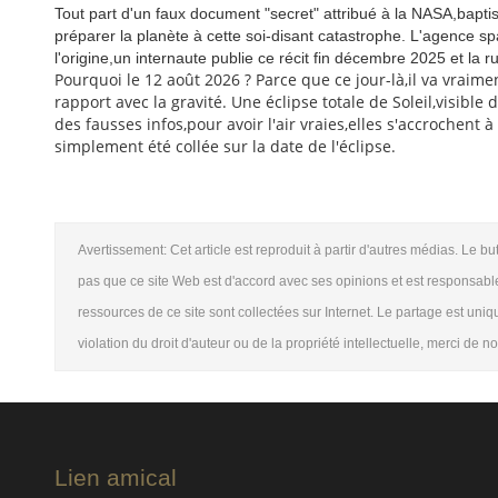
Tout part d'un faux document "secret" attribué à la NASA,baptisé 
préparer la planète à cette soi-disant catastrophe. L'agence s
l'origine,un internaute publie ce récit fin décembre 2025 et la
Pourquoi le 12 août 2026 ? Parce que ce jour-là,il va vraim
rapport avec la gravité. Une éclipse totale de Soleil,visible 
des fausses infos,pour avoir l'air vraies,elles s'accrochent 
simplement été collée sur la date de l'éclipse.
Avertissement: Cet article est reproduit à partir d'autres médias. Le bu
pas que ce site Web est d'accord avec ses opinions et est responsable
ressources de ce site sont collectées sur Internet. Le partage est uni
violation du droit d'auteur ou de la propriété intellectuelle, merci de 
Lien amical