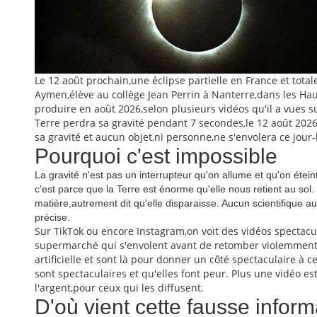
Le 12 août prochain,une éclipse partielle en France et total
Aymen,élève au collège Jean Perrin à Nanterre,dans les H
produire en août 2026,selon plusieurs vidéos qu'il a vues su
Terre perdra sa gravité pendant 7 secondes,le 12 août 2026. 
sa gravité et aucun objet,ni personne,ne s'envolera ce jour-
Pourquoi c'est impossible
La gravité n'est pas un interrupteur qu'on allume et qu'on étei
c'est parce que la Terre est énorme qu'elle nous retient au sol. 
matière,autrement dit qu'elle disparaisse. Aucun scientifique
précise.
Sur TikTok ou encore Instagram,on voit des vidéos spectac
supermarché qui s'envolent avant de retomber violemment.
artificielle et sont là pour donner un côté spectaculaire à c
sont spectaculaires et qu'elles font peur. Plus une vidéo es
l'argent,pour ceux qui les diffusent.
D'où vient cette fausse inform