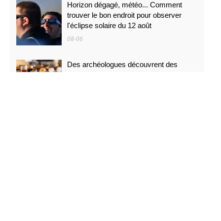
Horizon dégagé, météo... Comment
trouver le bon endroit pour observer
l'éclipse solaire du 12 août
08-06
Des archéologues découvrent des
traces de bière vieilles de 4 500 ans
dans des poteries rituelles
08-06
On ne l'a jamais vu d'aussi près : des
images inédites de la surface du Soleil
08-06