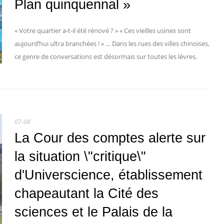
Plan quinquennal »
« Votre quartier a-t-il été rénové ? » « Ces vieilles usines sont
aujourd’hui ultra branchées ! » … Dans les rues des villes chinoises,
ce genre de conversations est désormais sur toutes les lèvres.
07-08
La Cour des comptes alerte sur
la situation \"critique\"
d'Universcience, établissement
chapeautant la Cité des
sciences et le Palais de la