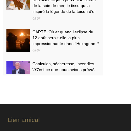
de la soie de mer, le tissu qui a
inspiré la légende de la toison d'or
08-07
CARTE. Où et quand l'éclipse du
12 août sera-t-elle la plus
impressionnante dans l'Hexagone ?
08-07
Canicules, sécheresse, incendies...
\"C'est ce que nous avions prévu\
08-07
PODCAST. Menaces des
indépendantistes corses, effets
psychologiques des incendies et
Nuits des étoiles : ça dit quoi ce 7
août ?
Lien amical
08-07