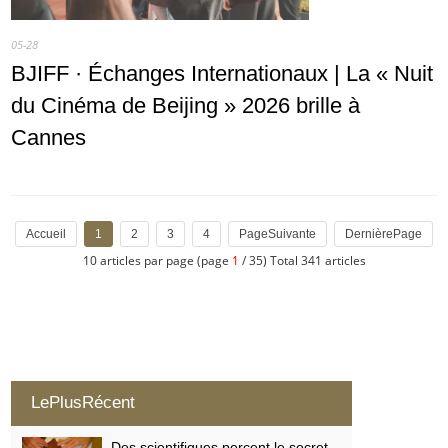
05-28
BJIFF · Échanges Internationaux | La « Nuit
du Cinéma de Beijing » 2026 brille à
Cannes
Accueil
1
2
3
4
PageSuivante
DernièrePage
10 articles par page (page
1
/ 35) Total 341 articles
LePlusRécent
Des scientifiques percent le secret