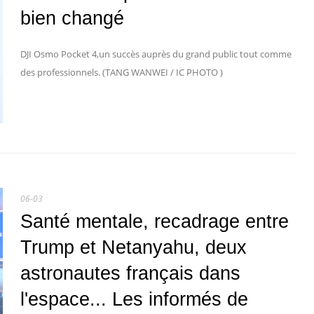
bien changé
DJI Osmo Pocket 4,un succès auprès du grand public tout comme
des professionnels. (TANG WANWEI / IC PHOTO )
06-03
Santé mentale, recadrage entre
Trump et Netanyahu, deux
astronautes français dans
l'espace... Les informés de