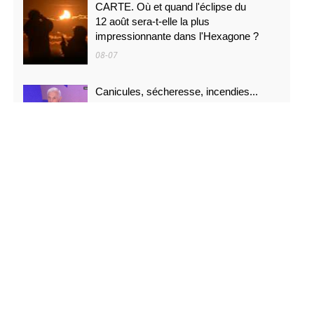
CARTE. Où et quand l'éclipse du
12 août sera-t-elle la plus
impressionnante dans l'Hexagone ?
08-07
Canicules, sécheresse, incendies...
\"C'est ce que nous avions prévu\
08-07
PODCAST. Menaces des
indépendantistes corses, effets
psychologiques des incendies et Nuits
des étoiles : ça dit quoi ce 7 août ?
08-07