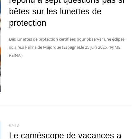
répond à sept questions pas si
bêtes sur les lunettes de
protection
Des lunettes de protection certifiées pour observer une éclipse
solaire,à Palma de Majorque (Espagne),le 25 juin 2026. (JAIME
REINA )
07-13
Le caméscope de vacances a