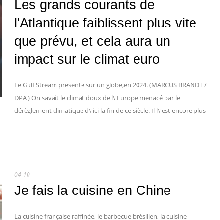
Les grands courants de
l'Atlantique faiblissent plus vite
que prévu, et cela aura un
impact sur le climat euro
Le Gulf Stream présenté sur un globe,en 2024. (MARCUS BRANDT /
DPA ) On savait le climat doux de l\'Europe menacé par le
dérèglement climatique d\'ici la fin de ce siècle. Il l\'est encore plus
04-10
Je fais la cuisine en Chine
La cuisine française raffinée, le barbecue brésilien, la cuisine