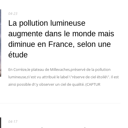
04-23
La pollution lumineuse
augmente dans le monde mais
diminue en France, selon une
étude
En Corrèze,le plateau de Millevaches,préservé de la pollution
lumineuse,s\'est vu attribué le label \"réserve de ciel étoilé\". Il est
ainsi possible d\'y observer un ciel de qualité. (CAPTUR
04-17