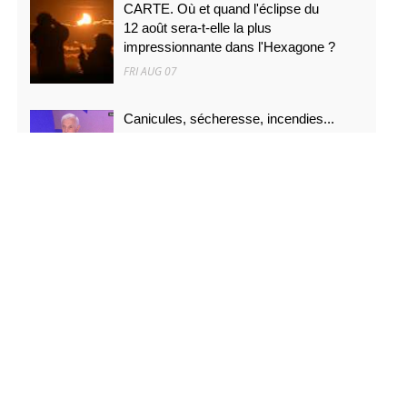
CARTE. Où et quand l'éclipse du
12 août sera-t-elle la plus
impressionnante dans l'Hexagone ?
FRI AUG 07
Canicules, sécheresse, incendies...
\"C'est ce que nous avions prévu\
FRI AUG 07
PODCAST. Menaces des
indépendantistes corses, effets
psychologiques des incendies et Nuits
des étoiles : ça dit quoi ce 7 août ?
FRI AUG 07