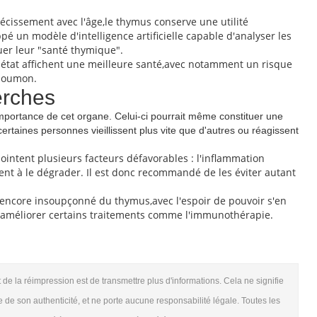
écissement avec l'âge,le thymus conserve une utilité
pé un modèle d'intelligence artificielle capable d'analyser les
uer leur "santé thymique".
 état affichent une meilleure santé,avec notamment un risque
 poumon.
erches
'importance de cet organe. Celui-ci pourrait même constituer une
aines personnes vieillissent plus vite que d'autres ou réagissent
intent plusieurs facteurs défavorables : l'inflammation
ent à le dégrader. Il est donc recommandé de les éviter autant
le encore insoupçonné du thymus,avec l'espoir de pouvoir s'en
re améliorer certains traitements comme l'immunothérapie.
t de la réimpression est de transmettre plus d'informations. Cela ne signifie
 de son authenticité, et ne porte aucune responsabilité légale. Toutes les