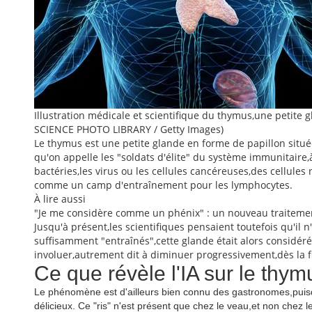
Illustration médicale et scientifique du thymus,une petite 
SCIENCE PHOTO LIBRARY / Getty Images)
Le thymus est une petite glande en forme de papillon située
qu'on appelle les "soldats d'élite" du système immunitaire
bactéries,les virus ou les cellules cancéreuses,des cellules
comme un camp d'entraînement pour les lymphocytes.
À lire aussi
"Je me considère comme un phénix" : un nouveau traitement
Jusqu'à présent,les scientifiques pensaient toutefois qu'il n
suffisamment "entraînés",cette glande était alors considéré
involuer,autrement dit à diminuer progressivement,dès la f
Ce que révèle l'IA sur le thym
Le phénomène est d'ailleurs bien connu des gastronomes,puis
délicieux. Ce "ris" n'est présent que chez le veau,et non chez l