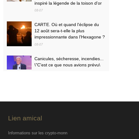
inspiré la légende de la toison d'or
08-07
CARTE. Où et quand l'éclipse du
12 août sera-t-elle la plus
impressionnante dans l'Hexagone ?
08-07
Canicules, sécheresse, incendies...
\"C'est ce que nous avions prévu\
08-07
PODCAST. Menaces des
indépendantistes corses, effets
psychologiques des incendies et
Nuits des étoiles : ça dit quoi ce 7
août ?
Lien amical
08-07
Informations sur les crypto-monn