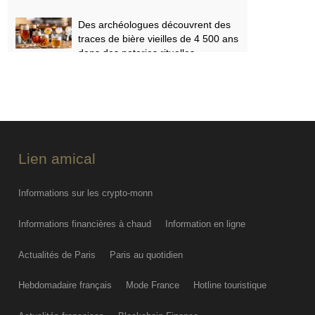
Des archéologues découvrent des
traces de bière vieilles de 4 500 ans
dans des poteries rituelles
THU AUG 06
On ne l'a jamais vu d'aussi près :
des images inédites de la surface
du Soleil
THU AUG 06
Lien amical
Informations sur les crypto-monn
Informations financières à chaud
Information en ligne
Actualités de Paris
Paris au quotidien
Hebdomadaire français
Mode France
Hotline touristique