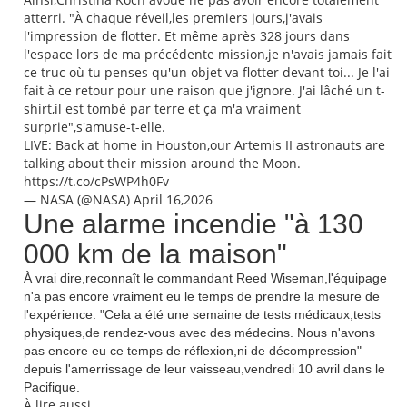
atterri. "À chaque réveil,les premiers jours,j'avais
l'impression de flotter. Et même après 328 jours dans
l'espace lors de ma précédente mission,je n'avais jamais fait
ce truc où tu penses qu'un objet va flotter devant toi... Je l'ai
fait à ce retour pour une raison que j'ignore. J'ai lâché un t-
shirt,il est tombé par terre et ça m'a vraiment
surprie",s'amuse-t-elle.
LIVE: Back at home in Houston,our Artemis II astronauts are
talking about their mission around the Moon.
https://t.co/cPsWP4h0Fv
— NASA (@NASA) April 16,2026
Une alarme incendie "à 130
000 km de la maison"
À vrai dire,reconnaît le commandant Reed Wiseman,l'équipage
n'a pas encore vraiment eu le temps de prendre la mesure de
l'expérience. "Cela a été une semaine de tests médicaux,tests
physiques,de rendez-vous avec des médecins. Nous n'avons
pas encore eu ce temps de réflexion,ni de décompression"
depuis l'amerrissage de leur vaisseau,vendredi 10 avril dans le
Pacifique.
À lire aussi