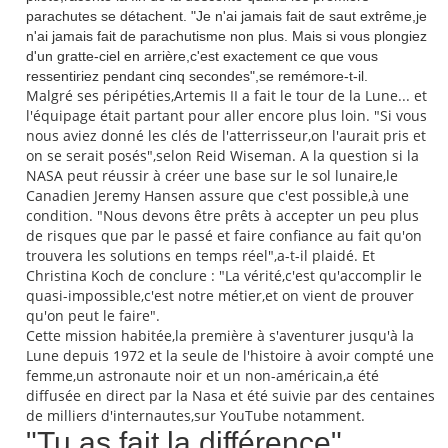
parachutes se détachent. "Je n'ai jamais fait de saut extrême,je
n'ai jamais fait de parachutisme non plus. Mais si vous plongiez
d'un gratte-ciel en arrière,c'est exactement ce que vous
ressentiriez pendant cinq secondes",se remémore-t-il.
Malgré ses péripéties,Artemis II a fait le tour de la Lune... et
l'équipage était partant pour aller encore plus loin. "Si vous
nous aviez donné les clés de l'atterrisseur,on l'aurait pris et
on se serait posés",selon Reid Wiseman. A la question si la
NASA peut réussir à créer une base sur le sol lunaire,le
Canadien Jeremy Hansen assure que c'est possible,à une
condition. "Nous devons être prêts à accepter un peu plus
de risques que par le passé et faire confiance au fait qu'on
trouvera les solutions en temps réel",a-t-il plaidé. Et
Christina Koch de conclure : "La vérité,c'est qu'accomplir le
quasi-impossible,c'est notre métier,et on vient de prouver
qu'on peut le faire".
Cette mission habitée,la première à s'aventurer jusqu'à la
Lune depuis 1972 et la seule de l'histoire à avoir compté une
femme,un astronaute noir et un non-américain,a été
diffusée en direct par la Nasa et été suivie par des centaines
de milliers d'internautes,sur YouTube notamment.
"Tu as fait la différence"