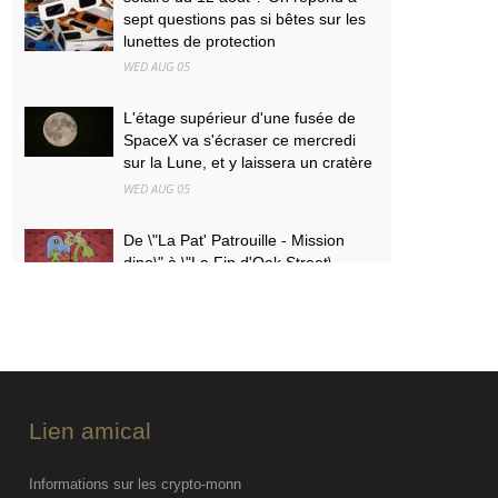
sept questions pas si bêtes sur les
lunettes de protection
WED AUG 05
L'étage supérieur d'une fusée de
SpaceX va s'écraser ce mercredi
sur la Lune, et y laissera un cratère
WED AUG 05
De \"La Pat' Patrouille - Mission
dino\" à \"La Fin d'Oak Street\
WED AUG 05
Des baleines à bosse parcourent 15
000 kilomètres et révèlent leurs
secrets génétiques
WED AUG 05
Lien amical
Informations sur les crypto-monn