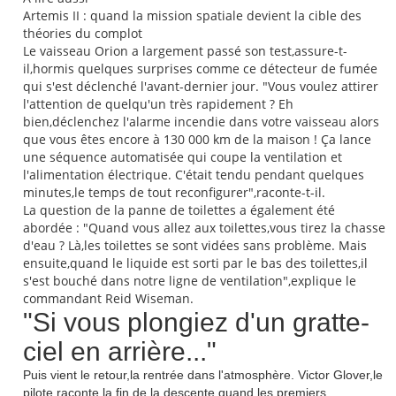
Artemis II : quand la mission spatiale devient la cible des
théories du complot
Le vaisseau Orion a largement passé son test,assure-t-
il,hormis quelques surprises comme ce détecteur de fumée
qui s'est déclenché l'avant-dernier jour. "Vous voulez attirer
l'attention de quelqu'un très rapidement ? Eh
bien,déclenchez l'alarme incendie dans votre vaisseau alors
que vous êtes encore à 130 000 km de la maison ! Ça lance
une séquence automatisée qui coupe la ventilation et
l'alimentation électrique. C'était tendu pendant quelques
minutes,le temps de tout reconfigurer",raconte-t-il.
La question de la panne de toilettes a également été
abordée : "Quand vous allez aux toilettes,vous tirez la chasse
d'eau ? Là,les toilettes se sont vidées sans problème. Mais
ensuite,quand le liquide est sorti par le bas des toilettes,il
s'est bouché dans notre ligne de ventilation",explique le
commandant Reid Wiseman.
"Si vous plongiez d'un gratte-
ciel en arrière..."
Puis vient le retour,la rentrée dans l'atmosphère. Victor Glover,le
pilote,raconte la fin de la descente quand les premiers