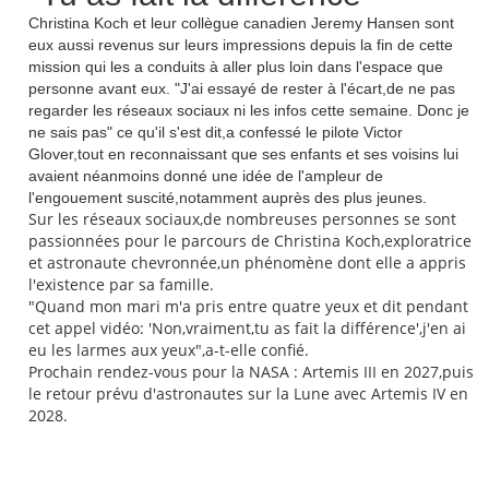
Christina Koch et leur collègue canadien Jeremy Hansen sont
eux aussi revenus sur leurs impressions depuis la fin de cette
mission qui les a conduits à aller plus loin dans l'espace que
personne avant eux. "J'ai essayé de rester à l'écart,de ne pas
regarder les réseaux sociaux ni les infos cette semaine. Donc je
ne sais pas" ce qu'il s'est dit,a confessé le pilote Victor
Glover,tout en reconnaissant que ses enfants et ses voisins lui
avaient néanmoins donné une idée de l'ampleur de
l'engouement suscité,notamment auprès des plus jeunes.
Sur les réseaux sociaux,de nombreuses personnes se sont
passionnées pour le parcours de Christina Koch,exploratrice
et astronaute chevronnée,un phénomène dont elle a appris
l'existence par sa famille.
"Quand mon mari m'a pris entre quatre yeux et dit pendant
cet appel vidéo: 'Non,vraiment,tu as fait la différence',j'en ai
eu les larmes aux yeux",a-t-elle confié.
Prochain rendez-vous pour la NASA : Artemis III en 2027,puis
le retour prévu d'astronautes sur la Lune avec Artemis IV en
2028.