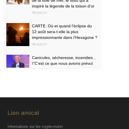
de la soie de mer, le tissu qui a
inspiré la légende de la toison d'or
FRI AUG 07
CARTE. Où et quand l'éclipse du
12 août sera-t-elle la plus
impressionnante dans l'Hexagone ?
FRI AUG 07
Canicules, sécheresse, incendies...
\"C'est ce que nous avions prévu\
FRI AUG 07
PODCAST. Menaces des
indépendantistes corses, effets
psychologiques des incendies et
Nuits des étoiles : ça dit quoi ce 7
août ?
Lien amical
FRI AUG 07
Informations sur les crypto-monn