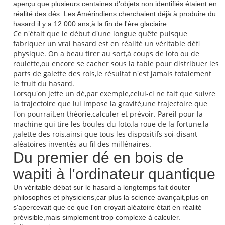
aperçu que plusieurs centaines d'objets non identifiés étaient en
réalité des dés. Les Amérindiens cherchaient déjà à produire du
hasard il y a 12 000 ans,à la fin de l'ère glaciaire.
Ce n'était que le début d'une longue quête puisque
fabriquer un vrai hasard est en réalité un véritable défi
physique. On a beau tirer au sort,à coups de loto ou de
roulette,ou encore se cacher sous la table pour distribuer les
parts de galette des rois,le résultat n'est jamais totalement
le fruit du hasard.
Lorsqu'on jette un dé,par exemple,celui-ci ne fait que suivre
la trajectoire que lui impose la gravité,une trajectoire que
l'on pourrait,en théorie,calculer et prévoir. Pareil pour la
machine qui tire les boules du loto,la roue de la fortune,la
galette des rois,ainsi que tous les dispositifs soi-disant
aléatoires inventés au fil des millénaires.
Du premier dé en bois de
wapiti à l'ordinateur quantique
Un véritable débat sur le hasard a longtemps fait douter
philosophes et physiciens,car plus la science avançait,plus on
s'apercevait que ce que l'on croyait aléatoire était en réalité
prévisible,mais simplement trop complexe à calculer.