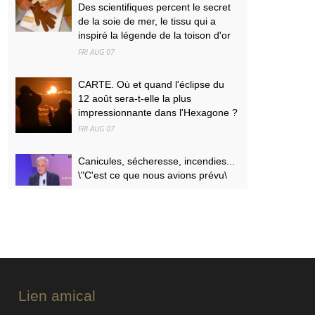
Des scientifiques percent le secret
de la soie de mer, le tissu qui a
inspiré la légende de la toison d'or
FRI AUG 07
CARTE. Où et quand l'éclipse du
12 août sera-t-elle la plus
impressionnante dans l'Hexagone ?
FRI AUG 07
Canicules, sécheresse, incendies...
\"C'est ce que nous avions prévu\
FRI AUG 07
PODCAST. Menaces des
indépendantistes corses, effets
psychologiques des incendies et
Nuits des étoiles : ça dit quoi ce 7
août ?
Lien amical
FRI AUG 07