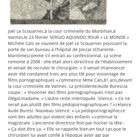
Joël Le Scouarnec,à la cour criminelle du Morbihan,à
Vannes,le 23 février SERGIO AQUINDO POUR « LE MONDE »
Michèle Cals se souvient de Joël Le Scouarnec poussant la
porte de son bureau à l’hôpital de Jonzac (Charente-
Maritime),comme s’il entrait au confessionnal. La scène
remonte à 2008 : elle était alors directrice de l’établissement
et venait de recruter le chirurgien. « Il venait m’annoncer
avoir été condamné trois ans plus tôt pour visionnage de
films pornographiques »,commence Mme Cals,81 ans,devant
la cour criminelle de Vannes. La présidente,Aude Buresi,la
coupe : « Visionner des films pornographiques n’est pas
illégal,madame. » L’autre reste interloquée. Silence. « Ce ne
serait pas plutôt des films pédopornographiques ? »,relance
Aude Buresi. Nouveau silence. « La pédopornographie,ce
sont des adultes qui violent des enfants »,continue la
magistrate. L’ancienne directrice finit par hocher la tête :
« Ça doit être ça. » Elle se rappelle bien,en tout cas,que le
chirurgien lui avait confié à l’époque avoir agi par