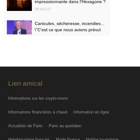
impressionnante dans l'Hexagone ?
FRI AUG 07
Canicules, sécheresse, incendies...
\"C'est ce que nous avions prévu\
FRI AUG 07
PODCAST. Menaces des
indépendantistes corses, effets
psychologiques des incendies et
Nuits des étoiles : ça dit quoi ce 7
août ?
Lien amical
FRI AUG 07
Informations sur les crypto-monn
Informations financières à chaud
Information en ligne
Actualités de Paris
Paris au quotidien
Hebdomadaire français
Mode France
Hotline touristique