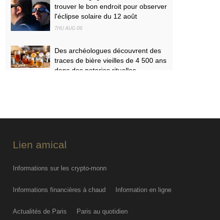
trouver le bon endroit pour observer
l'éclipse solaire du 12 août
THU AUG 06
Des archéologues découvrent des
traces de bière vieilles de 4 500 ans
dans des poteries rituelles
THU AUG 06
On ne l'a jamais vu d'aussi près :
des images inédites de la surface
du Soleil
THU AUG 06
Lien amical
Informations sur les crypto-monn
Informations financières à chaud
Information en ligne
Actualités de Paris
Paris au quotidien