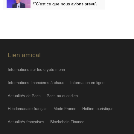
\"C'est ce que nous avions prévu\
FRI AUG 07
PODCAST. Menaces des
indépendantistes corses, effets
psychologiques des incendies et
Nuits des étoiles : ça dit quoi ce 7
août ?
Lien amical
FRI AUG 07
Informations sur les crypto-monn
Informations financières à chaud
Information en ligne
Actualités de Paris
Paris au quotidien
Hebdomadaire français
Mode France
Hotline touristique
Actualités françaises
Blockchain Finance