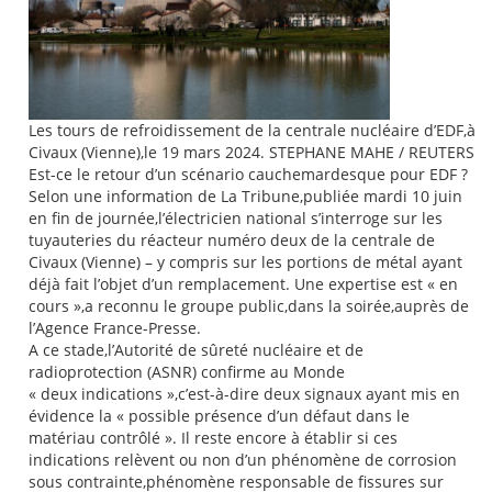
Les tours de refroidissement de la centrale nucléaire d’EDF,à
Civaux (Vienne),le 19 mars 2024. STEPHANE MAHE / REUTERS
Est-ce le retour d’un scénario cauchemardesque pour EDF ?
Selon une information de La Tribune,publiée mardi 10 juin
en fin de journée,l’électricien national s’interroge sur les
tuyauteries du réacteur numéro deux de la centrale de
Civaux (Vienne) – y compris sur les portions de métal ayant
déjà fait l’objet d’un remplacement. Une expertise est « en
cours »,a reconnu le groupe public,dans la soirée,auprès de
l’Agence France-Presse.
A ce stade,l’Autorité de sûreté nucléaire et de
radioprotection (ASNR) confirme au Monde
« deux indications »,c’est-à-dire deux signaux ayant mis en
évidence la « possible présence d’un défaut dans le
matériau contrôlé ». Il reste encore à établir si ces
indications relèvent ou non d’un phénomène de corrosion
sous contrainte,phénomène responsable de fissures sur