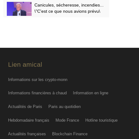
Canicules, sécheresse, incendies...
\"C'est ce que nous avions prévu\
FRI AUG 07
PODCAST. Menaces des
indépendantistes corses, effets
psychologiques des incendies et
Nuits des étoiles : ça dit quoi ce 7
août ?
Lien amical
FRI AUG 07
Informations sur les crypto-monn
Informations financières à chaud
Information en ligne
Actualités de Paris
Paris au quotidien
Hebdomadaire français
Mode France
Hotline touristique
Actualités françaises
Blockchain Finance