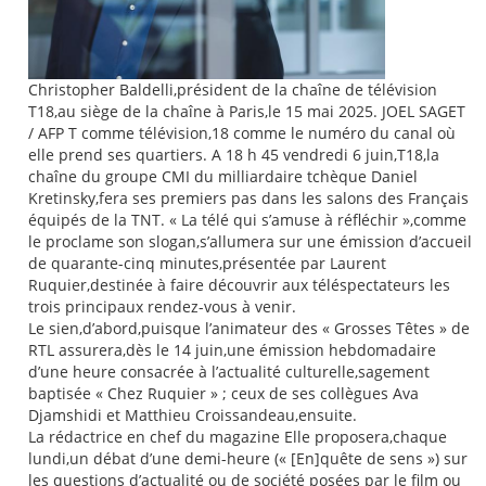
Christopher Baldelli,président de la chaîne de télévision
T18,au siège de la chaîne à Paris,le 15 mai 2025. JOEL SAGET
/ AFP T comme télévision,18 comme le numéro du canal où
elle prend ses quartiers. A 18 h 45 vendredi 6 juin,T18,la
chaîne du groupe CMI du milliardaire tchèque Daniel
Kretinsky,fera ses premiers pas dans les salons des Français
équipés de la TNT. « La télé qui s’amuse à réfléchir »,comme
le proclame son slogan,s’allumera sur une émission d’accueil
de quarante-cinq minutes,présentée par Laurent
Ruquier,destinée à faire découvrir aux téléspectateurs les
trois principaux rendez-vous à venir.
Le sien,d’abord,puisque l’animateur des « Grosses Têtes » de
RTL assurera,dès le 14 juin,une émission hebdomadaire
d’une heure consacrée à l’actualité culturelle,sagement
baptisée « Chez Ruquier » ; ceux de ses collègues Ava
Djamshidi et Matthieu Croissandeau,ensuite.
La rédactrice en chef du magazine Elle proposera,chaque
lundi,un débat d’une demi-heure (« [En]quête de sens ») sur
les questions d’actualité ou de société posées par le film ou