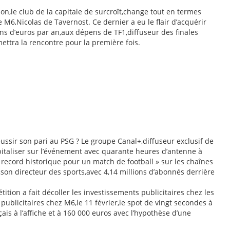
on,le club de la capitale de surcroît,change tout en termes
pe M6,Nicolas de Tavernost. Ce dernier a eu le flair d’acquérir
ns d’euros par an,aux dépens de TF1,diffuseur des finales
ettra la rencontre pour la première fois.
éussir son pari au PSG ? Le groupe Canal+,diffuseur exclusif de
pitaliser sur l’événement avec quarante heures d’antenne à
« record historique pour un match de football » sur les chaînes
son directeur des sports,avec 4,14 millions d’abonnés derrière
ition a fait décoller les investissements publicitaires chez les
ublicitaires chez M6,le 11 février,le spot de vingt secondes à
is à l’affiche et à 160 000 euros avec l’hypothèse d’une