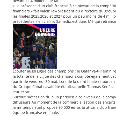
devant 11,4 millions de fans.
« La présence d’un club français à ce niveau de la compétiti
financiers »,fait valoir l’ex-président du directoire du grou
les finales 2025,2026 et 2027 pour un peu moins de 4 millio
précédentes « en clair ». Samedi,c’est donc M6 qui retransm
Écouter aussi Ligue des champions : le Qatar va-t-il enfin r
la totalité de la Ligue des champions,compte également ca
partir de vendredi 30 mai. Lors de la demi-finale retour,le 
du Groupe Canal+ avait été établi,rappelle Thomas Sénécal,
leur écran.
Surtout,l’accession du club parisien à ce niveau de la compét
diffuseurs.Au moment de la commercialisation des encarts p
la mi-temps était proposé 90 000 euros brut sans club frança
équipe française en finale.