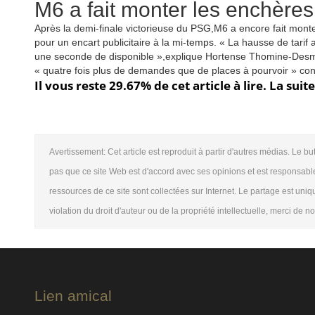
M6 a fait monter les enchères
Après la demi-finale victorieuse du PSG,M6 a encore fait mont
pour un encart publicitaire à la mi-temps. « La hausse de tari
une seconde de disponible »,explique Hortense Thomine-Desmaz
« quatre fois plus de demandes que de places à pourvoir » con
Il vous reste 29.67% de cet article à lire. La sui
Avertissement: Cet article est reproduit à partir d'autres médias. Le bu
pas que ce site Web est d'accord avec ses opinions et est responsable
ressources de ce site sont collectées sur Internet. Le partage est uni
violation du droit d'auteur ou de la propriété intellectuelle, merci de 
Lien amical