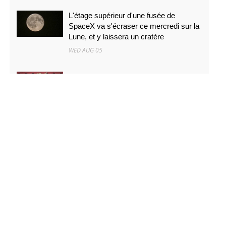
L'étage supérieur d'une fusée de
SpaceX va s'écraser ce mercredi sur la
Lune, et y laissera un cratère
WED AUG 05
De \"La Pat' Patrouille - Mission dino\" à
\"La Fin d'Oak Street\
WED AUG 05
Des baleines à bosse parcourent 15 000
kilomètres et révèlent leurs secrets
génétiques
WED AUG 05