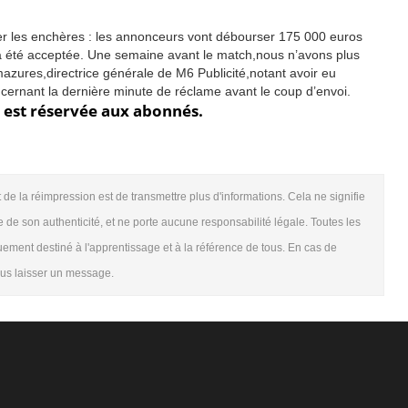
er les enchères : les annonceurs vont débourser 175 000 euros
f a été acceptée. Une semaine avant le match,nous n’avons plus
ures,directrice générale de M6 Publicité,notant avoir eu
cernant la dernière minute de réclame avant le coup d’envoi.
te est réservée aux abonnés.
t de la réimpression est de transmettre plus d'informations. Cela ne signifie
 de son authenticité, et ne porte aucune responsabilité légale. Toutes les
quement destiné à l'apprentissage et à la référence de tous. En cas de
nous laisser un message.