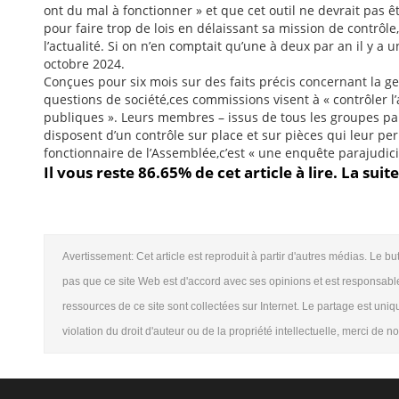
ont du mal à fonctionner » et que cet outil ne devrait pas ê
pour faire trop de lois en délaissant sa mission de contrôl
l’actualité. Si on n’en comptait qu’une à deux par an il y a
octobre 2024.
Conçues pour six mois sur des faits précis concernant la ge
questions de société,ces commissions visent à « contrôler l
publiques ». Leurs membres – issus de tous les groupes par
disposent d’un contrôle sur place et sur pièces qui leur 
fonctionnaire de l’Assemblée,c’est « une enquête parajudicia
Il vous reste 86.65% de cet article à lire. La sui
Avertissement: Cet article est reproduit à partir d'autres médias. Le bu
pas que ce site Web est d'accord avec ses opinions et est responsable
ressources de ce site sont collectées sur Internet. Le partage est uni
violation du droit d'auteur ou de la propriété intellectuelle, merci de 