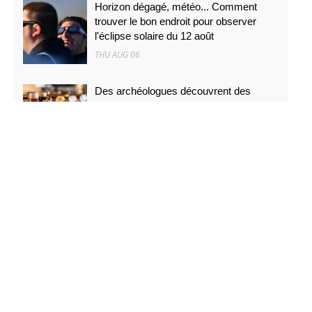
Horizon dégagé, météo... Comment
trouver le bon endroit pour observer
l'éclipse solaire du 12 août
THU AUG 06
Des archéologues découvrent des
traces de bière vieilles de 4 500 ans
dans des poteries rituelles
THU AUG 06
On ne l'a jamais vu d'aussi près : des
images inédites de la surface du Soleil
THU AUG 06